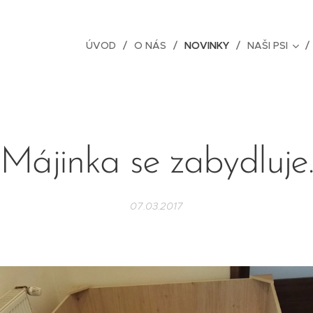
ÚVOD
O NÁS
NOVINKY
NAŠI PSI
Májinka se zabydluje
07.03.2017