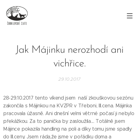
Jak Májinku nerozhodí ani
vichřice.
29.10.2017
28-29.10.2017 tento víkend jsem naší zkouškovou sezónu
zakončila s Májinkou na KVZPR v Třeboni, III.cena. Májinka
pracovala úžasně. Ani dnešní velmi větrné počasí ji nebylo
překážkou. Za to panička by zasloužila.... Totálně jsem
Májince pokazila handling na poli a díky tomu jsme spadly
do III.ceny. Jsem ráda,že jsme v pořádku doma a