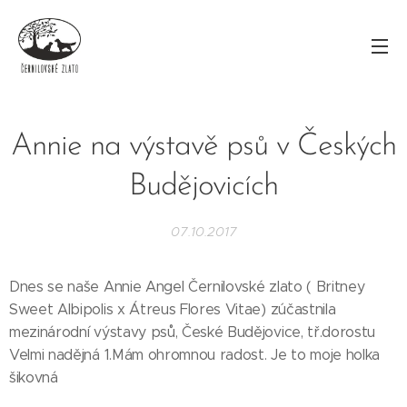
Annie na výstavě psů v Českých
Budějovicích
07.10.2017
Dnes se naše Annie Angel Černilovské zlato ( Britney
Sweet Albipolis x Átreus Flores Vitae) zúčastnila
mezinárodní výstavy psů, České Budějovice, tř.dorostu
Velmi nadějná 1.Mám ohromnou radost. Je to moje holka
šikovná