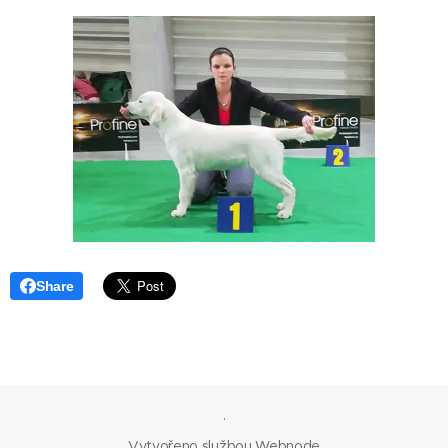
Share
.
Vytvořeno službou
Webnode