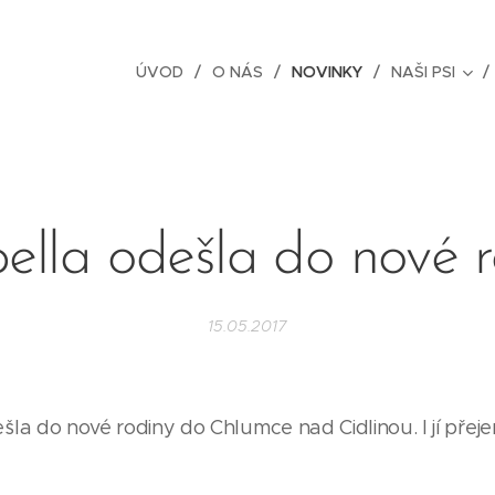
ÚVOD
O NÁS
NOVINKY
NAŠI PSI
ella odešla do nové r
15.05.2017
šla do nové rodiny do Chlumce nad Cidlinou. I jí přej